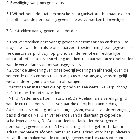
6. Beveiliging van jouw gegevens
6.1 Wij hebben adequate technische en organisatorische maatregelen
getroffen om de persoonsgegevens die we verwerken te beveiligen.
7. Verstrekken van gegevens aan derden
7.1 Wij verstrekken persoonsgegevens niet zomaar aan anderen. Dat
mogen we wel doen als je ons daarvoor toestemming hebt gegeven, als
we daartoe verplicht zijn op grond van de wet of een rechterlijke
uitspraak, of als zo’n verstrekking ten dienste staat van onze doeleinden
van de verwerking van persoonsgegevens.
7.2 Voor de uitvoering van onze bedrijfsvoering en afhankelijk van de
verleende diensten verstrekken wij jouw persoonsgegevens mogelijk
wel aan de volgende personen of partijen:
• personen en instanties die op grond van een wettelijke verplichting
geïnformeerd moeten worden.
• NTFU (Nederlands Toer Fiets Unie). De Adelaar is als vereniging lid
van de NTFU. Leden van De Adelaar die dit bij hun aanmelding als
Adelaarlid als zodanig hebben aangegeven, worden via de vereniging
basislid van de NTFU en verzekerde van de daaraan gekoppelde
schadeverzekering. De Adelaar deelt in dat kader de volgende
persoonsgegevens met de NTFU: naam, geslacht, geboortedatum,
adres, (mobiele)telefoonnummer en e-mailadres. Voor het publiceren
en vindbaar maken van de contactgegevens van bestuursleden en