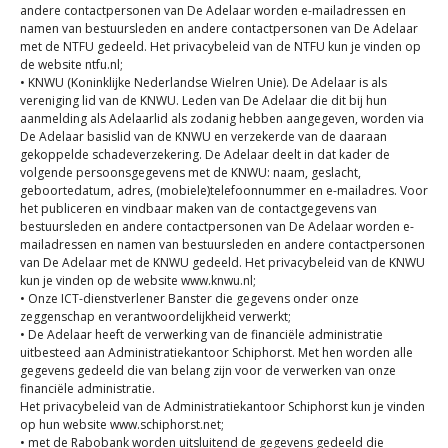
andere contactpersonen van De Adelaar worden e-mailadressen en
namen van bestuursleden en andere contactpersonen van De Adelaar
met de NTFU gedeeld. Het privacybeleid van de NTFU kun je vinden op
de website ntfu.nl;
• KNWU (Koninklijke Nederlandse Wielren Unie). De Adelaar is als
vereniging lid van de KNWU. Leden van De Adelaar die dit bij hun
aanmelding als Adelaarlid als zodanig hebben aangegeven, worden via
De Adelaar basislid van de KNWU en verzekerde van de daaraan
gekoppelde schadeverzekering. De Adelaar deelt in dat kader de
volgende persoonsgegevens met de KNWU: naam, geslacht,
geboortedatum, adres, (mobiele)telefoonnummer en e-mailadres. Voor
het publiceren en vindbaar maken van de contactgegevens van
bestuursleden en andere contactpersonen van De Adelaar worden e-
mailadressen en namen van bestuursleden en andere contactpersonen
van De Adelaar met de KNWU gedeeld. Het privacybeleid van de KNWU
kun je vinden op de website www.knwu.nl;
• Onze ICT-dienstverlener Banster die gegevens onder onze
zeggenschap en verantwoordelijkheid verwerkt;
• De Adelaar heeft de verwerking van de financiële administratie
uitbesteed aan Administratiekantoor Schiphorst. Met hen worden alle
gegevens gedeeld die van belang zijn voor de verwerken van onze
financiële administratie.
Het privacybeleid van de Administratiekantoor Schiphorst kun je vinden
op hun website www.schiphorst.net;
• met de Rabobank worden uitsluitend de gegevens gedeeld die