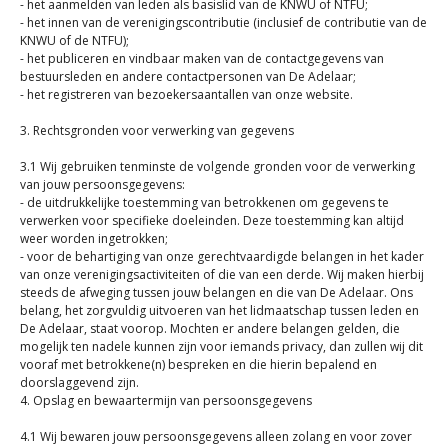
- het aanmelden van leden als basislid van de KNWU of NTFU;
- het innen van de verenigingscontributie (inclusief de contributie van de
KNWU of de NTFU);
- het publiceren en vindbaar maken van de contactgegevens van
bestuursleden en andere contactpersonen van De Adelaar;
- het registreren van bezoekersaantallen van onze website.
3. Rechtsgronden voor verwerking van gegevens
3.1 Wij gebruiken tenminste de volgende gronden voor de verwerking
van jouw persoonsgegevens:
- de uitdrukkelijke toestemming van betrokkenen om gegevens te
verwerken voor specifieke doeleinden. Deze toestemming kan altijd
weer worden ingetrokken;
- voor de behartiging van onze gerechtvaardigde belangen in het kader
van onze verenigingsactiviteiten of die van een derde. Wij maken hierbij
steeds de afweging tussen jouw belangen en die van De Adelaar. Ons
belang, het zorgvuldig uitvoeren van het lidmaatschap tussen leden en
De Adelaar, staat voorop. Mochten er andere belangen gelden, die
mogelijk ten nadele kunnen zijn voor iemands privacy, dan zullen wij dit
vooraf met betrokkene(n) bespreken en die hierin bepalend en
doorslaggevend zijn.
4. Opslag en bewaartermijn van persoonsgegevens
4.1 Wij bewaren jouw persoonsgegevens alleen zolang en voor zover