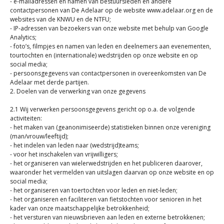
- e-mailadressen en namen van bestuursleden en andere
contactpersonen van De Adelaar op de website www.adelaar.org en de
websites van de KNWU en de NTFU;
- IP-adressen van bezoekers van onze website met behulp van Google
Analytics;
- foto’s, filmpjes en namen van leden en deelnemers aan evenementen,
tourtochten en (internationale) wedstrijden op onze website en op
social media;
- persoonsgegevens van contactpersonen in overeenkomsten van De
Adelaar met derde partijen.
2. Doelen van de verwerking van onze gegevens
2.1 Wij verwerken persoonsgegevens gericht op o.a. de volgende
activiteiten:
- het maken van (geanonimiseerde) statistieken binnen onze vereniging
(man/vrouw/leeftijd);
- het indelen van leden naar (wedstrijd)teams;
- voor het inschakelen van vrijwilligers;
- het organiseren van wielerwedstrijden en het publiceren daarover,
waaronder het vermelden van uitslagen daarvan op onze website en op
social media;
- het organiseren van toertochten voor leden en niet-leden;
- het organiseren en faciliteren van fietstochten voor senioren in het
kader van onze maatschappelijke betrokkenheid;
- het versturen van nieuwsbrieven aan leden en externe betrokkenen;