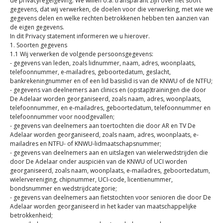
de privacyregelgeving. We willen o.a. transparant zijn over het soort
gegevens, dat wij verwerken, de doelen voor die verwerking, met wie we
gegevens delen en welke rechten betrokkenen hebben ten aanzien van
de eigen gegevens.
In dit Privacy statement informeren we u hierover.
1. Soorten gegevens
1.1 Wij verwerken de volgende persoonsgegevens:
- gegevens van leden, zoals lidnummer, naam, adres, woonplaats,
telefoonnummer, e-mailadres, geboortedatum, geslacht,
bankrekeningnummer en of een lid basislid is van de KNWU of de NTFU;
- gegevens van deelnemers aan clinics en (opstap)trainingen die door
De Adelaar worden georganiseerd, zoals naam, adres, woonplaats,
telefoonnummer, en e-mailadres, geboortedatum, telefoonnummer en
telefoonnummer voor noodgevallen;
- gegevens van deelnemers aan toertochten die door AR en TV De
Adelaar worden georganiseerd, zoals naam, adres, woonplaats, e-
mailadres en NTFU- of KNWU-lidmaatschapsnummer;
- gegevens van deelnemers aan en uitslagen van wielerwedstrijden die
door De Adelaar onder auspiciën van de KNWU of UCI worden
georganiseerd, zoals naam, woonplaats, e-mailadres, geboortedatum,
wielervereniging, chipnummer, UCI-code, licentienummer,
bondsnummer en wedstrijdcategorie;
- gegevens van deelnemers aan fietstochten voor senioren die door De
Adelaar worden georganiseerd in het kader van maatschappelijke
betrokkenheid;